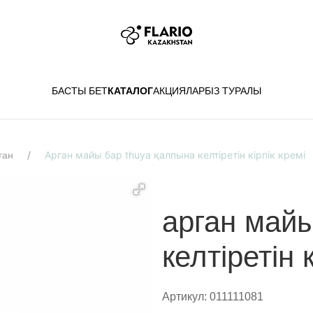
БАСТЫ БЕТ
КАТАЛОГ
АКЦИЯЛАР
БІЗ ТУРАЛЫ
Арган майы бар thuya қалпына келтіретін кірпік кремі
ған
арган майы
келтіретін 
Артикул:
011111081