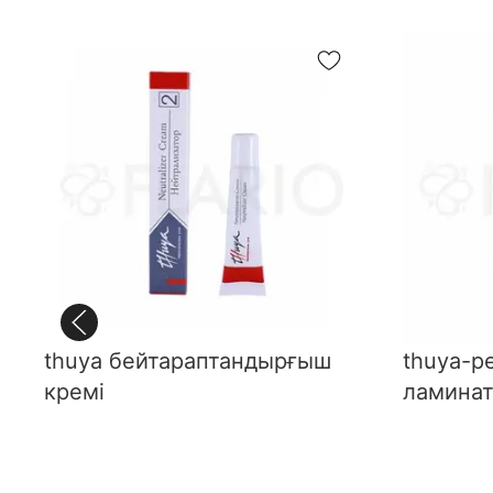
thuya бейтараптандырғыш
thuya-p
кремі
ламинат