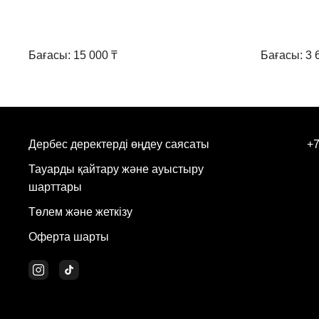
Бағасы: 15 000 ₸
Бағасы: 3 
Дербес деректерді өңдеу саясаты
+7
Тауарды қайтару және ауыстыру
шарттары
Төлем және жеткізу
Оферта шарты