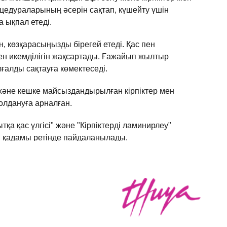
цедураларының әсерін сақтап, күшейту үшін
 ықпал етеді.
ан, көзқарасыңызды бірегей етеді. Қас пен
 мен икемділігін жақсартады. Ғажайып жылтыр
ғалды сақтауға көмектеседі.
 және кешке майсыздандырылған кірпіктер мен
қолдануға арналған.
тқа қас үлгісі" және "Кірпіктерді ламинирлеу"
 қадамы ретінде пайдаланылады.
і" нұсқаулығы
едураны жүргізбестен бұрын THUYA маркасының
ологиялық нұсқаулықтан өту ұсынылады.
үшін THUYA препараттарының әсер ету уақытын