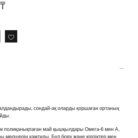
₸
алдандырады, сондай-ақ оларды қоршаған ортаның
йды.
м полиқанықпаған май қышқылдары Омега-6 мен А,
ры мөлшерін қамтиды. Бұл бояу және кірпіктер мен