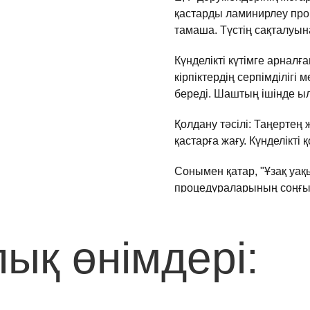
қастарды ламинирлеу про
тамаша. Түстің сақталуына
Күнделікті күтімге арналғ
кірпіктердің серпімділігі
береді. Шаштың ішінде ыл
Қолдану тәсілі: Таңертең
қастарға жағу. Күнделікті 
Сонымен қатар, "Ұзақ уақы
процедураларының соңғы
"Ұзақ уақытқа қас үлгіс
ық өнімдері:
НАЗАР АУДАРЫҢЫЗ! Проц
ресми технологынан техн
Ұзақ уақытқа қас үлгісі 