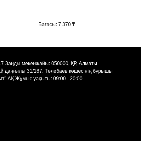
дайындық кезеңі.
 құрылымын анықтап, препараттың мөлшерін
Бағасы: 7 370 ₸
ын дұрыс есептеу.
onal Line су негізіндегі макияжды кетіретін
тіру.
еріге қорғаушы крем жағу.
17 Заңды мекенжайы: 050000, ҚР, Алматы
тары өте қатты болса, дайындық үшін THUYA
ай даңғылы 31/187, Төлебаев көшесінің бұрышы
болады.
т" АҚ Жұмыс уақыты: 09:00 - 20:00
қа арналған үлгі жасауға дайындық кезінде қас
, пилингтерді, майсыздандырғыштарды немесе
олдануға болмайды.
қалыптастыру кезеңі.
 THUYA шашқа щеткамен жағыңыз. Перманентті
 босатып, препараттың белсенді компоненттері