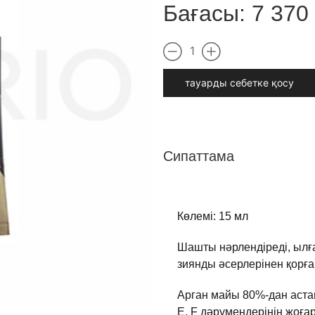
Бағасы:
7 370
1
тауарды cебетке қосу
Сипаттама
Көлемі: 15 мл
Шашты нәрлендіреді, ылғ
зиянды әсерлерінен қорға
Арган майы 80%-дан аста
Е, F дәрумендерінің жоға