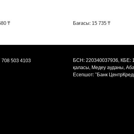
Ұзақ уақытқа қас үлгісіне 
Шаштың сапасы мен
680 ₸
Бағасы: 15 735 ₸
және әсер ету уақыт
Шашты Thuya Professi
құралмен жуу.
Шашты тарақтап, кеп
Қас айналасындағы т
БСН: 220340037936, КБЕ: 
Егер клиенттің шаш
 708 503 4103
қаласы, Медеу ауданы, Аб
смузерін қолдануға 
Есепшот: "Банк ЦентрКреди
МАҚСАТ! Қасқа ұзақ уақыт
аймағында скраб жасауға
спирт бар ерітінділерді қ
Шаштың қажетті бағытын 
Перманентті гельді
гель шаш құрылымын