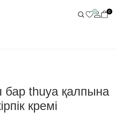
0
0
 бар thuya қалпына
кірпік кремі