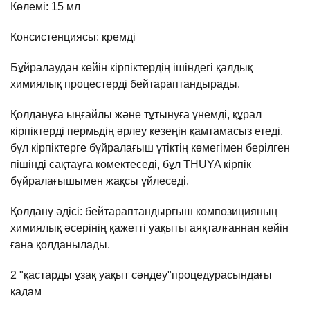
Көлемі
:
15
мл
Консистенциясы: кремді
Бұйралаудан кейін кірпіктердің ішіндегі қалдық
химиялық процестерді бейтараптандырады.
Қолдануға ыңғайлы және тұтынуға үнемді, құрал
кірпіктерді пермьдің әрлеу кезеңін қамтамасыз етеді,
бұл кірпіктерге бұйралағыш үтіктің көмегімен берілген
пішінді сақтауға көмектеседі, бұл THUYA кірпік
бұйралағышымен жақсы үйлеседі.
Қолдану әдісі: бейтараптандырғыш композицияның
химиялық әсерінің қажетті уақыты аяқталғаннан кейін
ғана қолданылады.
2 "қастарды ұзақ уақыт сәндеу"процедурасындағы
қадам