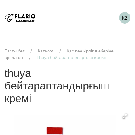
KZ
Басты бет
Каталог
Қас пен кірпік шеберіне
Thuya бейтараптандырғыш кремі
арналған
thuya
бейтараптандырғыш
кремі