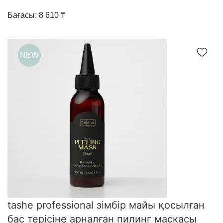
Бағасы: 8 610 ₸
NEW
tashe professional зімбір майы қосылған
бас терісіне арналған пилинг маскасы