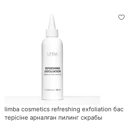
limba cosmetics refreshing exfoliation бас
терісіне арналған пилинг скрабы