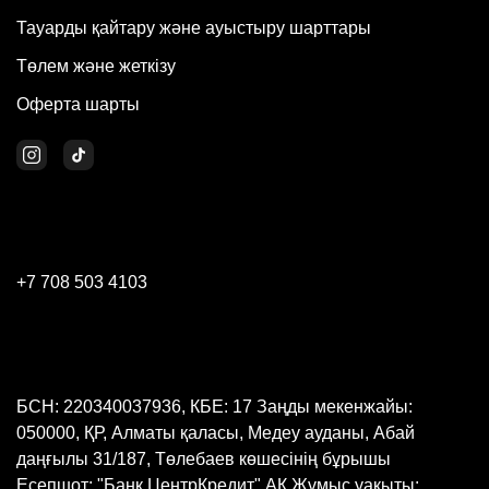
Тауарды қайтару және ауыстыру шарттары
Төлем және жеткізу
Оферта шарты
+7 708 503 4103
БСН: 220340037936, КБЕ: 17 Заңды мекенжайы:
050000, ҚР, Алматы қаласы, Медеу ауданы, Абай
даңғылы 31/187, Төлебаев көшесінің бұрышы
Есепшот: "Банк ЦентрКредит" АҚ Жұмыс уақыты: