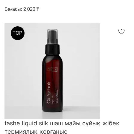
Бағасы: 2 020 ₸
TOP
tashe liquid silk шаш майы сұйық жібек
термиялық қорғаныс