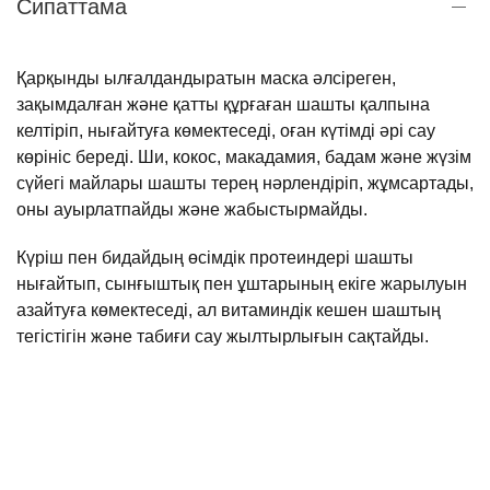
Сипаттама
Қарқынды ылғалдандыратын маска әлсіреген,
зақымдалған және қатты құрғаған шашты қалпына
келтіріп, нығайтуға көмектеседі, оған күтімді әрі сау
көрініс береді. Ши, кокос, макадамия, бадам және жүзім
сүйегі майлары шашты терең нәрлендіріп, жұмсартады,
оны ауырлатпайды және жабыстырмайды.
Күріш пен бидайдың өсімдік протеиндері шашты
нығайтып, сынғыштық пен ұштарының екіге жарылуын
азайтуға көмектеседі, ал витаминдік кешен шаштың
тегістігін және табиғи сау жылтырлығын сақтайды.