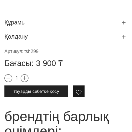
Құрамы
Қолдану
Артикул:
tsh299
Бағасы:
3 900
₸
1
тауарды cебетке қосу
брендтің барлық
өнімдері: