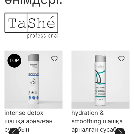
TOP
intense detox
hydration &
шашқа арналған
smoothing шашқа
сусабын
арналған сусабын