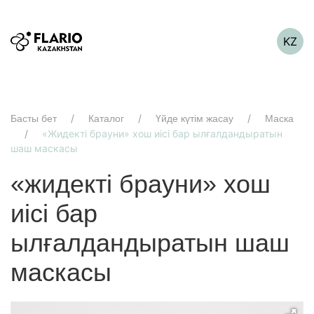
KZ
Басты бет
Каталог
Үйде күтім жасау
Маска
«Жидекті брауни» хош иісі бар ылғалдандыратын
шаш маскасы
«жидекті брауни» хош
иісі бар
ылғалдандыратын шаш
маскасы