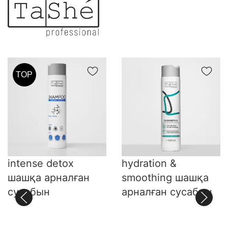
TOP
intense detox
hydration &
шашқа арналған
smoothing шашқа
сусабын
арналған сусабын