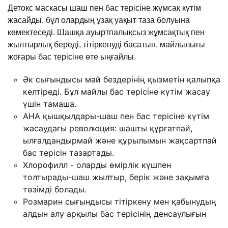
Детокс
маскасы
шаш
пен
бас
терісіне
жұмсақ
күтім
жасайды, бұл
олардың
ұзақ
уақыт
таза
болуына
көмектеседі
.
Шашқа
ауыртпалықсыз
жұмсақтық
пен
жылтырлық
береді
,
тітіркенуді
басатын,
майлылығы
жоғары
бас
терісіне
өте
ыңғайлы
.
Әк
сығындысы
май
бездерінің
қызметін
қалыпқа
келтіреді
.
Бұл
майлы
бас
терісіне
күтім
жасау
үшін
тамаша
.
АНА
қышқылдары
-
шаш
пен
бас терісіне
күтім
жасаудағы
революция
:
шашты
құрғатпай
,
ылғалдандырмай
және
құрылымын
жақсартпай
бас
терісін
тазартады
.
Хлорофилл
-
оларды
өмірлік
күшпен
толтырады
-
шаш
жылтыр
,
берік
және
зақымға
төзімді
болады
.
Розмарин
сығындысы
тітіркену
мен
қабынудың
алдын
алу арқылы бас
терісінің
денсаулығын
жақсы
қолдайды
.