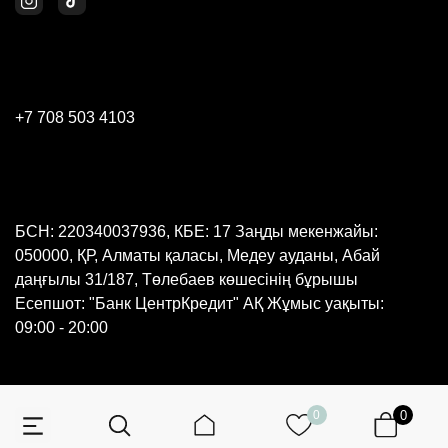
+7 708 503 4103
БСН: 220340037936, КБЕ: 17 Заңды мекенжайы:
050000, ҚР, Алматы қаласы, Медеу ауданы, Абай
даңғылы 31/187, Төлебаев көшесінің бұрышы
Есепшот: "Банк ЦентрКредит" АҚ Жұмыс уақыты:
09:00 - 20:00
0
0
© 2026 Барлық құқықтар қорғалған