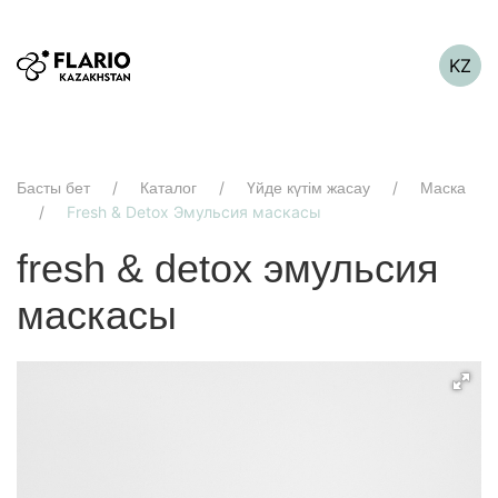
KZ
Басты бет
Каталог
Үйде күтім жасау
Маска
Fresh & Detox Эмульсия маскасы
fresh & detox эмульсия
маскасы