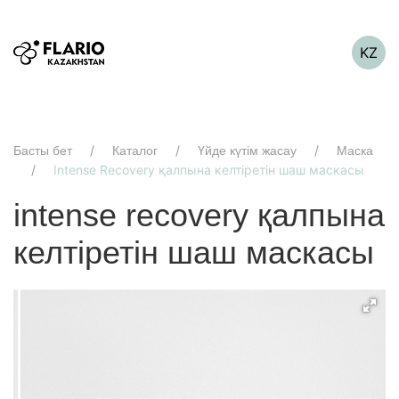
KZ
Басты бет
Каталог
Үйде күтім жасау
Маска
Intense Recovery қалпына келтіретін шаш маскасы
intense recovery қалпына
келтіретін шаш маскасы