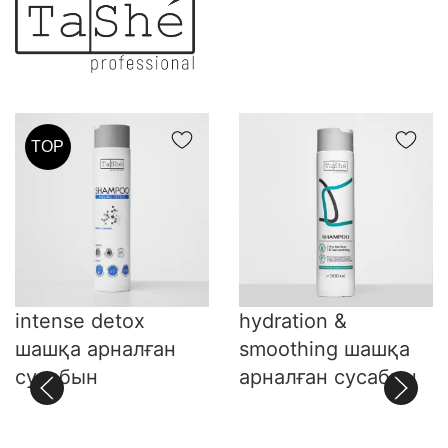
TOP
intense detox
hydration &
шашқа арналған
smoothing шашқа
сусабын
арналған сусабын