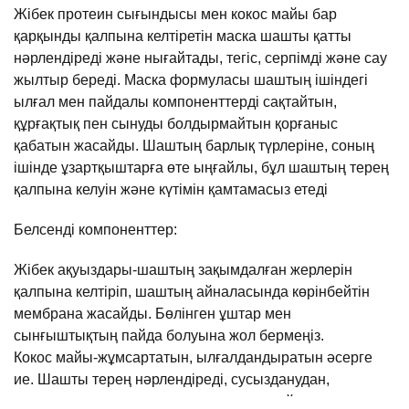
Жібек протеин сығындысы мен кокос майы бар
қарқынды қалпына келтіретін маска шашты қатты
нәрлендіреді және нығайтады, тегіс, серпімді және сау
жылтыр береді. Маска формуласы шаштың ішіндегі
ылғал мен пайдалы компоненттерді сақтайтын,
құрғақтық пен сынуды болдырмайтын қорғаныс
қабатын жасайды. Шаштың барлық түрлеріне, соның
ішінде ұзартқыштарға өте ыңғайлы, бұл шаштың терең
қалпына келуін және күтімін қамтамасыз етеді
Белсенді компоненттер:
Жібек ақуыздары-шаштың зақымдалған жерлерін
қалпына келтіріп, шаштың айналасында көрінбейтін
мембрана жасайды. Бөлінген ұштар мен
сынғыштықтың пайда болуына жол бермеңіз.
Кокос майы-жұмсартатын, ылғалдандыратын әсерге
ие. Шашты терең нәрлендіреді, сусызданудан,
сынғыштықтан және құрғақтықтан қорғайды.