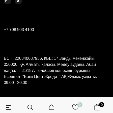
+7 708 503 4103
БСН: 220340037936, КБЕ: 17 Заңды мекенжайы:
050000, ҚР, Алматы қаласы, Медеу ауданы, Абай
даңғылы 31/187, Төлебаев көшесінің бұрышы
Есепшот: "Банк ЦентрКредит" АҚ Жұмыс уақыты:
09:00 - 20:00
0
0
© 2026 Барлық құқықтар қорғалған