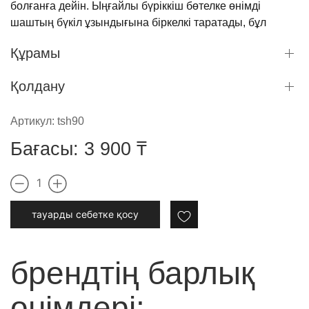
болғанға дейін. Ыңғайлы бүріккіш бөтелке өнімді
шаштың бүкіл ұзындығына біркелкі таратады, бұл
пайдалануды жеңілдетеді.
Құрамы
Қолдану
Артикул:
tsh90
Бағасы:
3 900
₸
1
тауарды cебетке қосу
брендтің барлық
өнімдері: