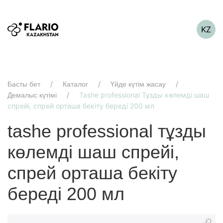
KZ
Басты бет
Каталог
Үйде күтім жасау
Tashe professional Тұзды көлемді шаш
Демалыс күтімі
спрейі, спрей орташа бекіту береді 200 мл
tashe professional тұзды
көлемді шаш спрейі,
спрей орташа бекіту
береді 200 мл