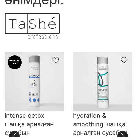
TOP
intense detox
hydration &
шашқа арналған
smoothing шашқа
сусабын
арналған сусабын