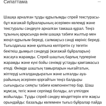
Сипаттама
Шашқа арналған тұзды құрылымды спрей текстурасы-
бұл жағажай бұйраларының әсерімен көлемді және
текстуралы сәндеуге арналған тамаша құрал. Теңіз
тұзының арқасында өнім шашқа табиғи жылтыр мен
жеңіл құрылым береді, салмақсыз сәнді көрініс береді.
Тығыздағыш және қалпына келтіретін су төгетін
бекіткіш дымқыл сәндеуді (жағажай бұйраларын)
жасауға жарамды. Спрей шаштың барлық түрлеріне
жарамды және күні бойы сенімді ұстауды қамтамасыз
етеді. Өнімде шаштың тамырларын нығайтатын,
жіптерді ылғалдандыратын және ылғалды ауа-
райының әсерінен қорғайтын теңіз балдыры
сығындысы сияқты табиғи компоненттер бар. Шаш
жұмсақ, тегіс және серпімді болады, ал үлпілдек
жойылады. Тұзды спрей сәндеу міндеттерін өте жақсы
орындайды: базальды көлемнен тығыз бұйралар пайда