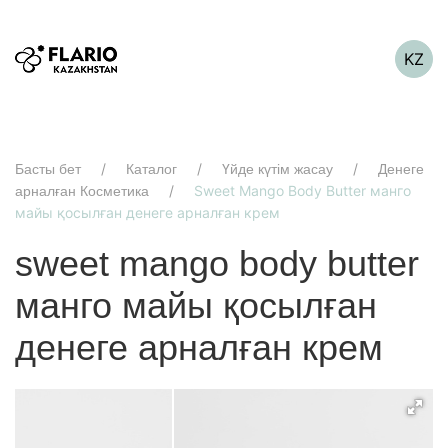
KZ
Басты бет
Каталог
Үйде күтім жасау
Денеге
Sweet Mango Body Butter манго
арналған Косметика
майы қосылған денеге арналған крем
sweet mango body butter
манго майы қосылған
денеге арналған крем