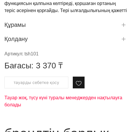
функциясын қалпына келтіреді, қоршаған ортаның
теріс әсерінен қорғайды. Тері ылғалдылығының қажетті
деңгейін ұстап тұруға көмектесіп, оны тегіс әрі жұмсақ
Құрамы
етеді, құрғақтық, қабыршақтану және күңгірт түс жояды.
Артықшылықтары: нәрлендіру және ылғалдандыру,
Қолдану
жаңарту, теріні қорғау
Артикул:
tsh101
Қандай тері түрлеріне арналған: барлық тері түрлеріне
Бағасы:
3 370
₸
Жарамдылық мерзімі: өндірілген күннен бастап 36 ай,
ашылғаннан кейін 12 ай
тауарды cебетке қосу
Тауар жоқ, түсу күні туралы менеджерден нақтылауға
болады