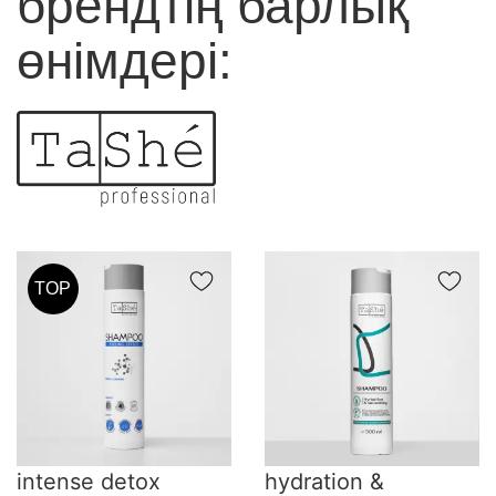
брендтің барлық
өнімдері:
TOP
intense detox
hydration &