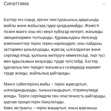
Сипаттама
Баттер тез сіңеді, еріген текстурасының арқасында
майлы және жабысқақ іздер қалдырмайды. Жемісті
піскен манго хош иісі көңіл күйіңізді көтеріп, жағымды
эмоциялармен толтырады. Құрамындағы белсенді
компоненттер теріні терең нәрлендіріп, оны пайдалы
заттармен қанықтырады, жұмсақ, ылғалданған және
серпімді етеді, қалпына келтіруге көмектеседі, тері түсі
мен құрылымын визуалды түрде тегістейді. Баттер
құрғақтық пен терідегі жағымсыз сезімдерді керемет
түрде жояды, жайлылық қайтарады.
Манго сүйектерінің майы – теріні жұмсартып,
ылғалдандырады, тыныштандырып, тітіркенулерді
жояды. Теріге серпімділік пен эластичность қайтарады,
қартаю процестерін баяулатады.
Киви экстракты – теріні жаңартып, оның қорғаныш