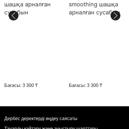
шашқа арналған
smoothing шашқа
сусабын
арналған сусабын
Бағасы: 3 300 ₸
Бағасы: 3 300 ₸
Дербес деректерді өңдеу саясаты
Тауарды қайтару және ауыстыру шарттары