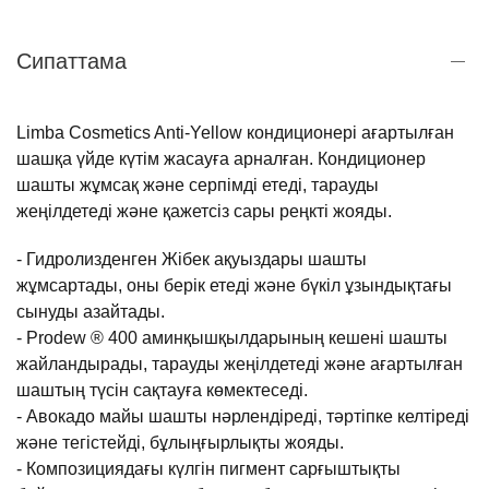
Сипаттама
Limba
Cosmetics
Anti
-
Yellow
кондиционері
ағартылған
шашқа
үйде
күтім
жасауға
арналған
.
Кондиционер
шашты
жұмсақ
және
серпімді
етеді, тарауды
жеңілдетеді
және
қажетсіз
сары
реңкті
жояды
.
-
Гидролизденген
Жібек
ақуыздары
шашты
жұмсартады
,
оны
берік
етеді
және
бүкіл
ұзындықтағы
сынуды
азайтады
.
-
Prodew
®
400
аминқышқылдарының
кешені
шашты
жайландырады
, тарауды
жеңілдетеді
және
ағартылған
шаштың
түсін
сақтауға
көмектеседі
.
-
Авокадо
майы
шашты
нәрлендіреді
,
тәртіпке
келтіреді
және
тегістейді
, бұлыңғырлықты жояды
.
-
Композициядағы
күлгін
пигмент
сарғыштықты