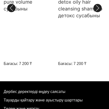
pure volume
detox oily hair
сусабыны
cleansing shampoo
детокс сусабыны
Бағасы: 7 200 ₸
Бағасы: 7 200 ₸
Дербес деректерді өңдеу саясаты
Тауарды қайтару және ауыстыру шарттары
Төлем және жеткізу