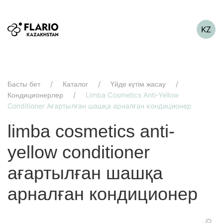
KZ
Басты бет
Каталог
Үйде күтім жасау
Limba Cosmetics Anti-Yellow
Кондиционерлер
Conditioner Ағартылған шашқа арналған кондиционер
limba cosmetics anti-
yellow conditioner
ағартылған шашқа
арналған кондиционер