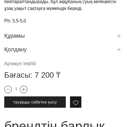
бейтараптандырады
,
бұл
аққұбаның
суық
көлеңкесін
ұзақ
уақыт
сақтауға
мүмкіндік
береді
.
Ph: 3,5-5,0
Құрамы
Қолдану
Артикул:
lmb50
Бағасы:
7 200
₸
1
тауарды cебетке қосу
брендтің барлық