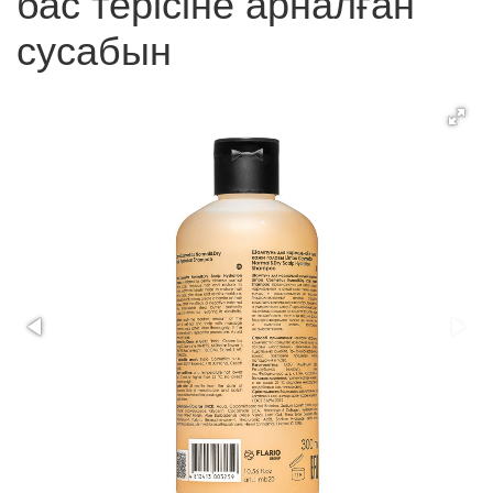
бас терісіне арналған
сусабын