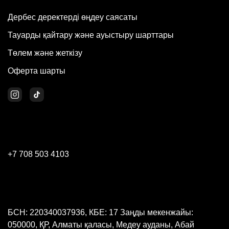
Дербес деректерді өңдеу саясаты
Тауарды қайтару және ауыстыру шарттары
Төлем және жеткізу
Оферта шарты
+7 708 503 4103
БСН: 220340037936, КБЕ: 17 Заңды мекенжайы:
050000, ҚР, Алматы қаласы, Медеу ауданы, Абай