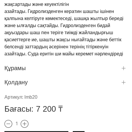
жақсартады
және
кеуектілігін
азайтады
.
Гидролизденген
кератин
шашты
ішінен
қалпына
келтіруге
көмектеседі
,
шашқа
жылтыр
береді
және
ылғалды
сақтайды
.
Гидролизденген
бидай
ақуыздары
шаш
пен
теріге
тиімді
жайландырғыш
қасиеттерге
ие
, шашты
жақсы
нығайтады
және
беттік
белсенді заттардың
әсерінен
терінің
тітіркенуін
азайтады
.
Суда
еритін
ши
майы
керемет
нәрлендіреді
және
жұмсартады
шаш
серпімділігін
қалпына
келтіру
Құрамы
арқылы
.
Айрықша
ерекшелігі
:
тазартқыш
компоненттердің
жұмсақ
негізі
,
ылғалдың
жоғалуын
Қолдану
болдырмау
үшін
терең
ылғалдандыратын
және
табиғи
пленка
жасайтын
6
ылғалдандырғыш
компонент
.
Артикул:
lmb20
pH: 5,5-6,5
Бағасы:
7 200
₸
Күнделікті
қолдануға
жарамды
.
1