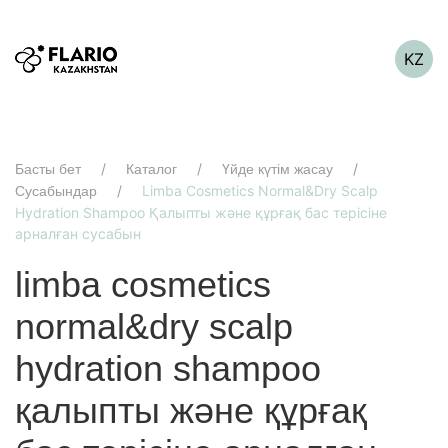
KZ
Басты бет
Каталог
Үйде күтім жасау
Limba Cosmetics Normal&Dry Scalp
Сусабындар
Hydration Shampoo Қалыпты және құрғақ бас терісіне
арналған сусабын
limba cosmetics
normal&dry scalp
hydration shampoo
қалыпты және құрғақ