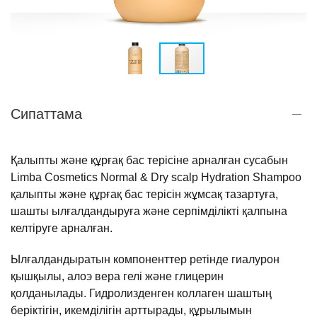
Сипаттама
Қалыпты
және
құрғақ
бас
терісіне
арналған
сусабын
Limba
Cosmetics
Normal
&
Dry
scalp
Hydration
Shampoo
қалыпты
және
құрғақ
бас
терісін
жұмсақ
тазартуға
,
шашты
ылғалдандыруға
және
серпімділікті
қалпына
келтіруге
арналған
.
Ылғалдандыратын
компоненттер
ретінде
гиалурон
қышқылы
,
алоэ
вера
гелі
және
глицерин
қолданылады
.
Гидролизденген
коллаген
шаштың
беріктігін
,
икемділігін
арттырады
,
құрылымын