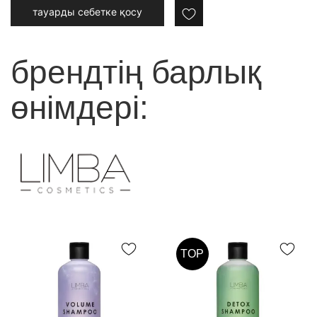
тауарды cебетке қосу
брендтің барлық
өнімдері:
TOP