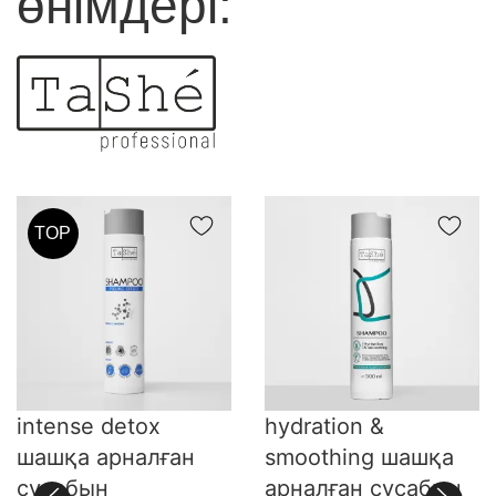
өнімдері:
TOP
intense detox
hydration &
шашқа арналған
smoothing шашқа
сусабын
арналған сусабын