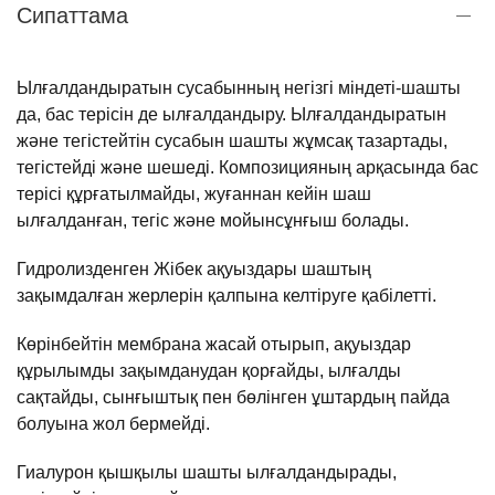
Сипаттама
Ылғалдандыратын
сусабынның
негізгі
міндеті
-
шашты
да
, бас
терісін
де ылғалдандыру
.
Ылғалдандыратын
және
тегістейтін
сусабын
шашты
жұмсақ
тазартады
,
тегістейді
және
шешеді
.
Композицияның
арқасында
бас
терісі
құрғатылмайды
,
жуғаннан
кейін
шаш
ылғалданған
,
тегіс
және
мойынсұнғыш
болады
.
Гидролизденген Жібек ақуыздары шаштың
зақымдалған жерлерін қалпына келтіруге қабілетті.
Көрінбейтін мембрана жасай отырып, ақуыздар
құрылымды зақымданудан қорғайды, ылғалды
сақтайды, сынғыштық пен бөлінген ұштардың пайда
болуына жол бермейді.
Гиалурон қышқылы шашты ылғалдандырады,