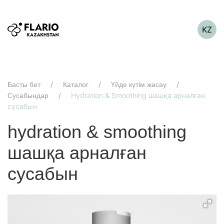
KZ
Басты бет
Каталог
Үйде күтім жасау
Hydration & Smoothing шашқа арналған
Сусабындар
сусабын
hydration & smoothing
шашқа арналған
сусабын