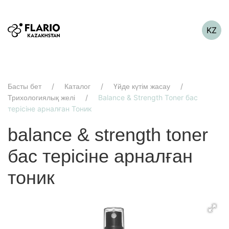
KZ
Басты бет
Каталог
Үйде күтім жасау
Balance & Strength Toner бас
Трихологиялық желі
терісіне арналған Тоник
balance & strength toner
бас терісіне арналған
тоник