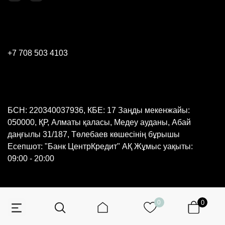
+7 708 503 4103
БСН: 220340037936, КБЕ: 17 Заңды мекенжайы:
050000, ҚР, Алматы қаласы, Медеу ауданы, Абай
даңғылы 31/187, Төлебаев көшесінің бұрышы
Есепшот: "Банк ЦентрКредит" АҚ Жұмыс уақыты:
09:00 - 20:00
0
0
© 2026 Барлық құқықтар қорғалған