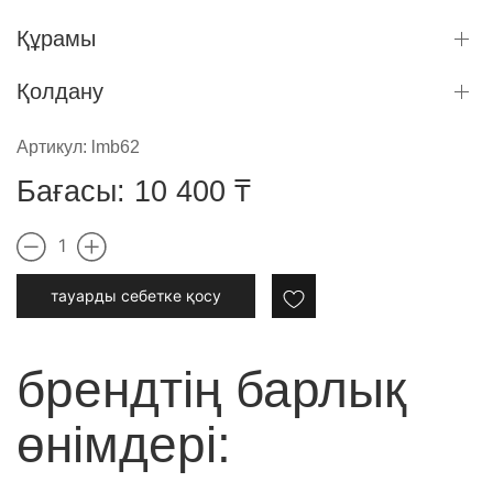
Құрамы
Қолдану
Артикул:
lmb62
Бағасы:
10 400
₸
1
тауарды cебетке қосу
брендтің барлық
өнімдері: