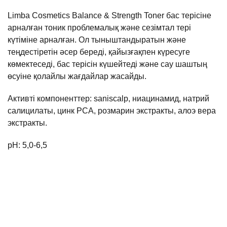
Limba Cosmetics Balance & Strength Toner бас терісіне
арналған тоник проблемалық және сезімтал тері
күтіміне арналған. Ол тыныштандыратын және
теңдестіретін әсер береді, қайызғақпен күресуге
көмектеседі, бас терісін күшейтеді және сау шаштың
өсуіне қолайлы жағдайлар жасайды.
Активті компоненттер: saniscalp, ниацинамид, натрий
салицилаты, цинк РСА, розмарин экстракты, алоэ вера
экстракты.
pH: 5,0-6,5