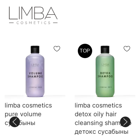
TOP
limba cosmetics
limba cosmetics
pure volume
detox oily hair
сусабыны
cleansing shampoo
детокс сусабыны