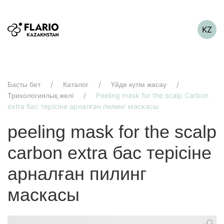
KZ
Басты бет
Каталог
Үйде күтім жасау
Peeling mask for the scalp Carbon
Трихологиялық желі
extra бас терісіне арналған пилинг маскасы
peeling mask for the scalp
carbon extra бас терісіне
арналған пилинг
маскасы