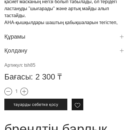
қасиет масканың негізі болып табылады, ол терідегі
ластануды "шығарады" және артық майды алып
тастайды.
АНА-қышқылдары шаштың қабықшаларын тегістеп,
жабады, оларды күшейтіп, шашқа серпімділік пен
Құрамы
өмірлік күш береді.
Ментол бас терісін тыныштандырып, қайызғақпен
Қолдану
күреседі, май бездерінің жұмысын қалыпқа келтіреді
және сергектік сезімін сыйлайды.
Артикул:
tsh85
Артықшылықтары: бас терісін тазарту және жаңарту,
Бағасы:
2 300
₸
сергектікті ұзарту, күшейту
Қандай шаш түрлеріне арналған: барлық шаш
1
түрлеріне
тауарды cебетке қосу
Қандай тері түріне арналған: барлық бас терісі
түрлеріне
брендтің барлық
pH: 3,0 - 3,5