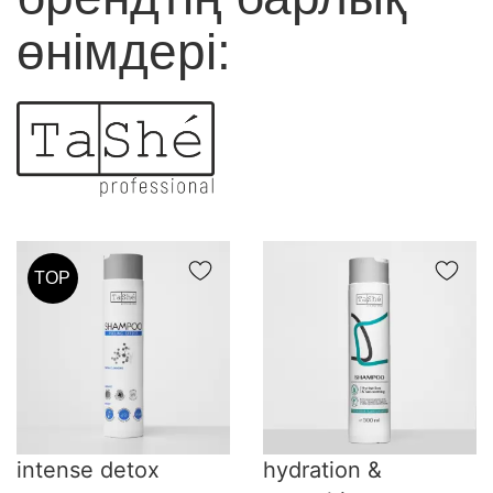
өнімдері:
Жарамдылық мерзімі: өндірілген күннен бастап 36 ай,
ашылғаннан кейін 12 ай
TOP
intense detox
hydration &