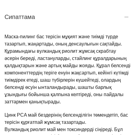
Сипаттама
Маска-пилинг бас терісін мұқият және тиімді түрде
тазартып, жаңартады, оның денсаулығын сақтайды.
Құрамындағы вулкандық риолит жұмсақ скрабтау
әсерін береді, ластануларды, стайлинг құралдарының
қалдықтарын және артық майды жояды. Құрал белсенді
компоненттердің теріге енуін жақсартып, кейінгі күтімді
тиімдірек етеді, шаш түбірлерін күшейтеді, олардың
белсенді өсуін ынталандырады, шашты барлық
ұзындығы бойынша қалпына келтіреді, оны пайдалы
заттармен қанықтырады.
Цинк PCA май бездерінің белсенділігін төмендетіп, бас
терісін құрғатпай жұмсақ тазартады.
Вулкандық риолит май мен токсиндерді сіңіреді. Бұл