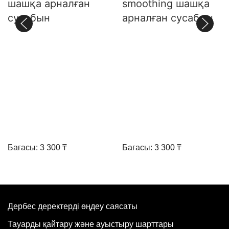
шашқа арналған
smoothing шашқа
сусабын
арналған сусабын
Бағасы: 3 300 ₸
Бағасы: 3 300 ₸
Дербес деректерді өңдеу саясаты
Тауарды қайтару және ауыстыру шарттары