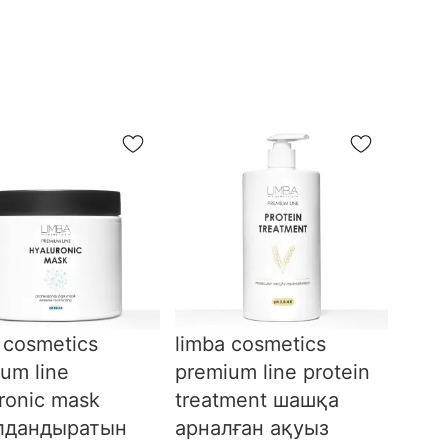
 cosmetics
limba cosmetics
um line
premium line protein
ronic mask
treatment шашқа
лдандыратын
арналған ақуыз