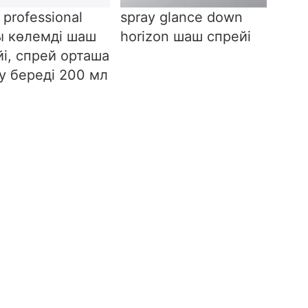
 professional
spray glance down
ы көлемді шаш
horizon шаш спрейі
і, спрей орташа
у береді 200 мл
: 3 900 ₸
Бағасы: 6 550 ₸
NEW