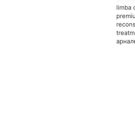
limba 
premiu
recons
treat
арнал
Бағасы:
TOP
NEW