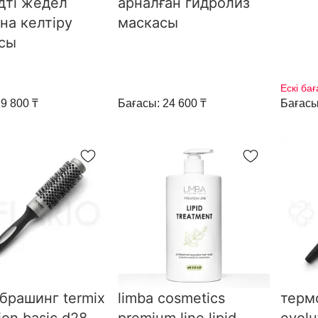
дті жедел
арналған гидролиз
на келтіру
маскасы
сы
Ескі бағ
9 800 ₸
Бағасы: 24 600 ₸
Бағасы
брашинг termix
limba cosmetics
терм