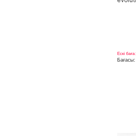
evolut
Ескі баға
Бағасы: 