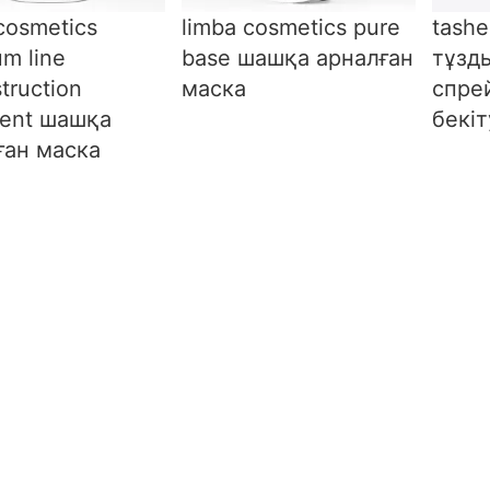
cosmetics
limba cosmetics pure
tashe
m line
base шашқа арналған
тұзд
truction
маска
спрей
ment шашқа
бекіт
ған маска
 25 850 ₸
Бағасы: 1 650 ₸
Бағасы
TOP
NEW
NEW