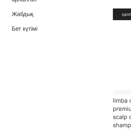
Жабдық
қалп
Бет күтімі
limba 
premiu
scalp 
shamp