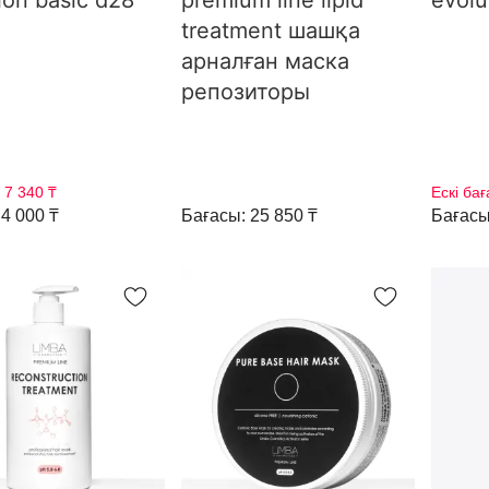
ion basic d28
premium line lipid
evolu
treatment шашқа
арналған маска
репозиторы
:
7 340 ₸
Ескі бағ
4 000 ₸
Бағасы: 25 850 ₸
Бағасы