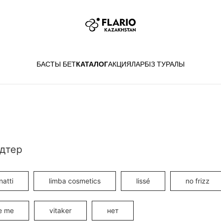
БАСТЫ БЕТ
КАТАЛОГ
АКЦИЯЛАР
БІЗ ТУРАЛЫ
дтер
natti
limba cosmetics
lissé
no frizz
e me
vitaker
нет