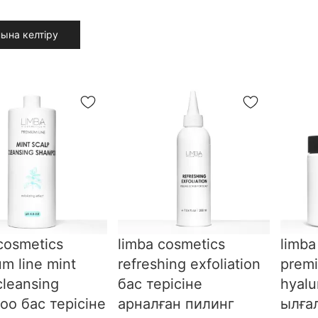
ына келтіру
cosmetics
limba cosmetics
limba
m line mint
refreshing exfoliation
premi
cleansing
бас терісіне
hyalu
oo бас терісіне
арналған пилинг
ылға