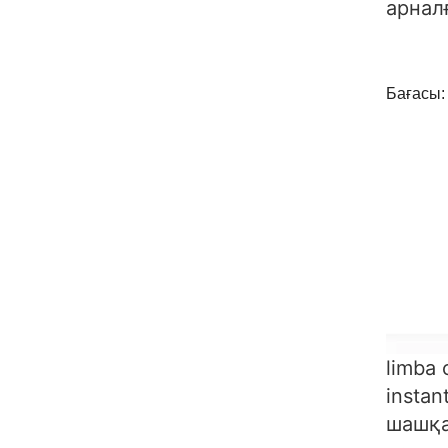
арнал
Бағасы:
limba 
instan
шашқа