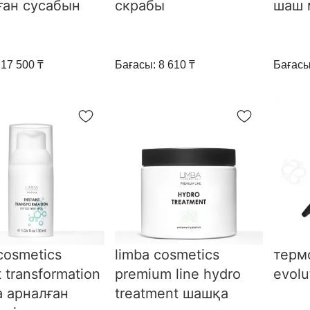
ған сусабын
скрабы
шаш 
 17 500 ₸
Бағасы: 8 610 ₸
Бағасы
cosmetics
limba cosmetics
терм
t transformation
premium line hydro
evolu
 арналған
treatment шашқа