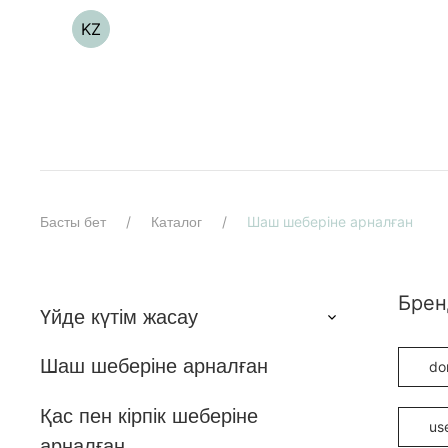
KZ
Шаш шеберіне арналған
Басты бет
Каталог
Брен
Үйде күтім жасау
Шаш шеберіне арналған
do
Қас пен кірпік шеберіне
us
арналған