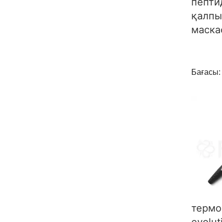
пепти
қалпы
маска
Бағасы: 
термо