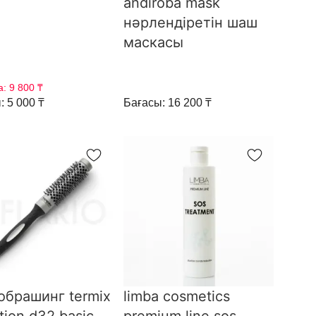
andiroba mask
нәрлендіретін шаш
маскасы
а:
9 800 ₸
: 5 000 ₸
Бағасы: 16 200 ₸
обрашинг termix
limba cosmetics