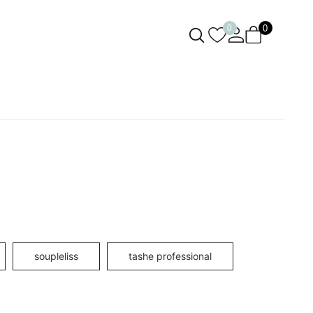
0
0
soupleliss
tashe professional