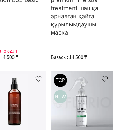
tion d32 basic
premium line sos
treatment шашқа
арналған қайта
құрылымдаушы
маска
а:
8 820 ₸
: 4 500 ₸
Бағасы: 14 500 ₸
TOP
NEW