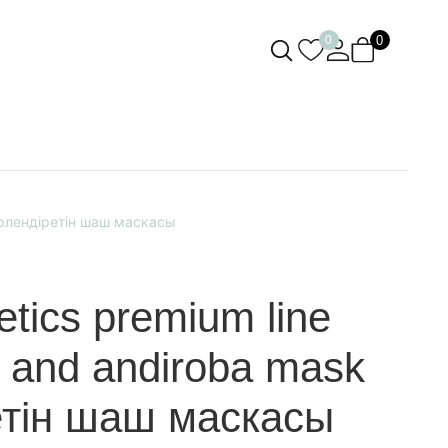
0
0
әрлендіретін шаш маскасы
tics premium line
and andiroba mask
етін шаш маскасы