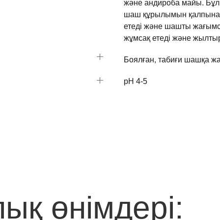
және
андироба
майы
.
Бұл
шаш
құрылымын
қалпына 
етеді
және
шашты
жағым
жұмсақ
етеді
және
жылты
Боялған, табиғи шашқа ж
pH 4-5
ық өнімдері: