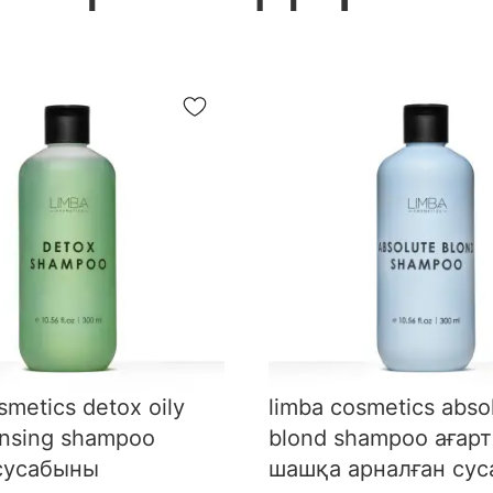
smetics detox oily
limba cosmetics abso
ansing shampoo
blond shampoo ағар
сусабыны
шашқа арналған су