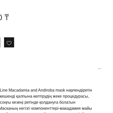
0
₸
Line Macadamia and Andiroba mask
нәрлендіретін
кешенді
қалпына
келтірудің
жеке
процедурасы
,
соңғы
кезеңі
ретінде
қолдануға
болатын
Масканың
негізгі
компоненттері
-
макадамия
майы