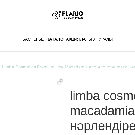
БАСТЫ БЕТ
КАТАЛОГ
АКЦИЯЛАР
БІЗ ТУРАЛЫ
Limba Cosmetics Premium Line Macadamia and Andiroba mask Н
limba cosme
macadamia 
нәрлендір