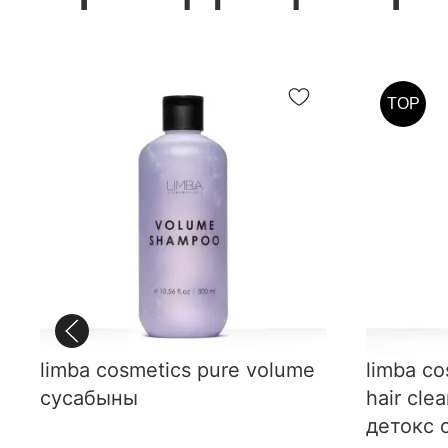
TOP
limba cosmetics pure volume
limba co
сусабыны
hair cle
детокс 