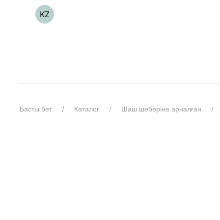
KZ
Басты бет
Каталог
Шаш шеберіне арналған