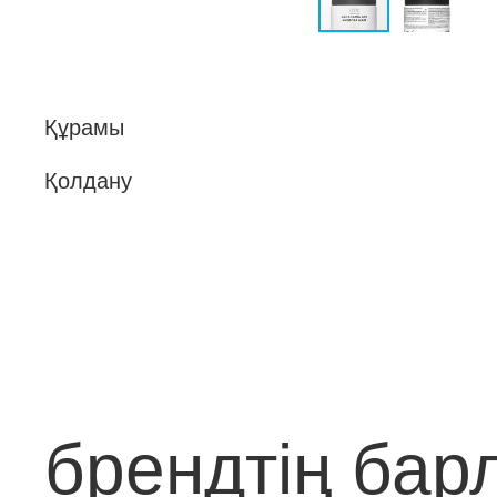
Құрамы
Қолдану
брендтің барл