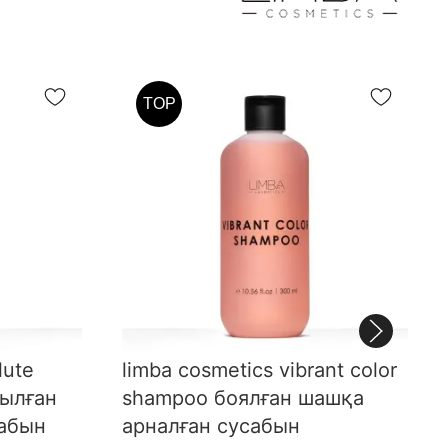
TOP
lute
limba cosmetics vibrant color
тылған
shampoo боялған шашқа
сабын
арналған сусабын