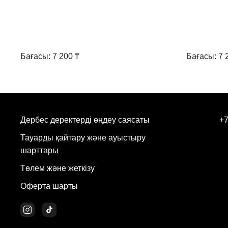
Бағасы: 7 200 ₸
Бағасы: 7 
Дербес деректерді өңдеу саясаты
+7
Тауарды қайтару және ауыстыру
шарттары
Төлем және жеткізу
Оферта шарты