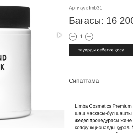
Артикул:
lmb31
Бағасы:
16 20
1
тауарды cебетке қосу
Сипаттама
Limba Cosmetics Premium 
шаш
маскасы
-
бұл
шашты
жедел
процедурасы
және
көпфункционалды
құрал
.