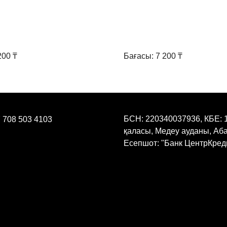
200 ₸
Бағасы: 7 200 ₸
БСН: 220340037936, КБЕ: 
 708 503 4103
қаласы, Медеу ауданы, Аб
Есепшот: "Банк ЦентрКреди