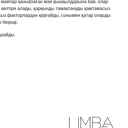
майлар
қанықпаған
май
қышқылдарына
бай
,
олар
келтіре алады,
қарқынды
тамақтануды
қамтамасыз
сыз
факторлардан
қорғайды
,
сонымен
қатар
оларды
р
береді
.
арайды.