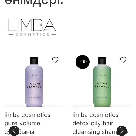
TOP
limba cosmetics
limba cosmetics
pure volume
detox oily hair
сусабыны
cleansing shampoo