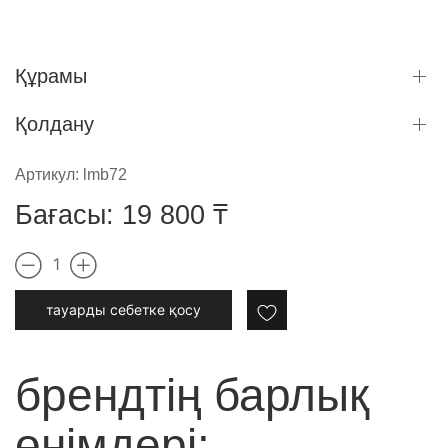
Құрамы
Қолдану
Артикул:
lmb72
Бағасы:
19 800
₸
1
тауарды cебетке қосу
брендтің барлық
өнімдері: