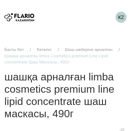
KZ
Басты бет
Каталог
Шаш шеберіне арналған
Шашқа арналған limba Cosmetics premium Line Lipid
concentrate Шаш Маскасы, 490г
шашқа арналған limba
cosmetics premium line
lipid concentrate шаш
маскасы, 490г