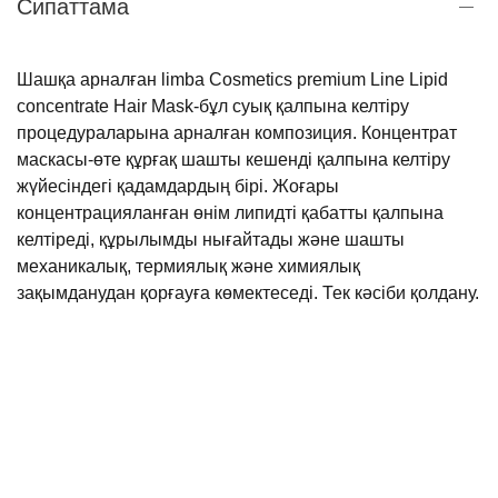
Сипаттама
Шашқа арналған limba Cosmetics premium Line Lipid
concentrate Hair Mask-бұл суық қалпына келтіру
процедураларына арналған композиция. Концентрат
маскасы-өте құрғақ шашты кешенді қалпына келтіру
жүйесіндегі қадамдардың бірі. Жоғары
концентрацияланған өнім липидті қабатты қалпына
келтіреді, құрылымды нығайтады және шашты
механикалық, термиялық және химиялық
зақымданудан қорғауға көмектеседі. Тек кәсіби қолдану.