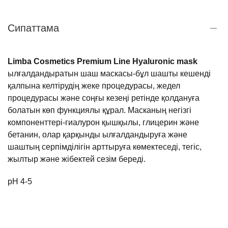
Сипаттама
Limba Cosmetics Premium Line Hyaluronic mask
ылғалдандыратын
шаш
маскасы
-
бұл
шашты
кешенді
қалпына
келтірудің
жеке
процедурасы
,
жедел
процедурасы
және
соңғы
кезеңі
ретінде
қолдануға
болатын
көп
функциялы
құрал
.
Масканың
негізгі
компоненттері
-
гиалурон
қышқылы
,
глицерин
және
бетанин
,
олар
қарқынды
ылғалдандыруға
және
шаштың
серпімділігін
арттыруға
көмектеседі,
тегіс
,
жылтыр
және
жібектей
сезім береді
.
pH 4-5