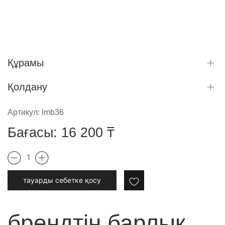
Құрамы
Қолдану
Артикул:
lmb36
Бағасы:
16 200
₸
1
тауарды cебетке қосу
брендтің барлық