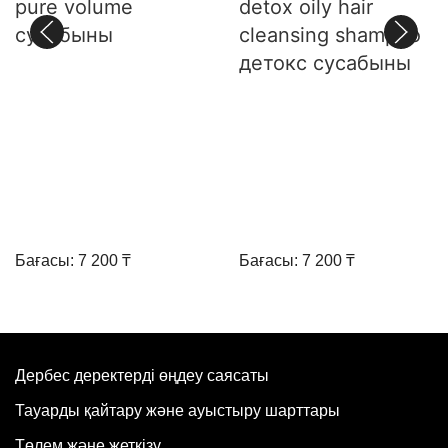
pure volume
detox oily hair
сусабыны
cleansing shampoo
детокс сусабыны
Бағасы: 7 200 ₸
Бағасы: 7 200 ₸
Дербес деректерді өңдеу саясаты
Тауарды қайтару және ауыстыру шарттары
Төлем және жеткізу