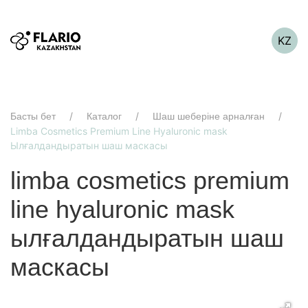
KZ
Басты бет
Каталог
Шаш шеберіне арналған
Limba Cosmetics Premium Line Hyaluronic mask
Ылғалдандыратын шаш маскасы
limba cosmetics premium
line hyaluronic mask
ылғалдандыратын шаш
маскасы