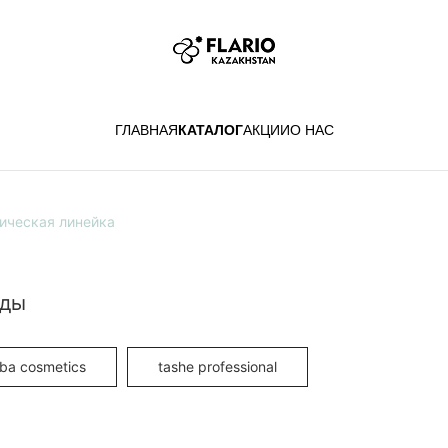
ГЛАВНАЯ
КАТАЛОГ
АКЦИИ
О НАС
ическая линейка
нды
mba cosmetics
tashe professional