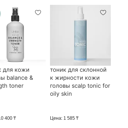
к для кожи
тоник для склонной
ы balance &
к жирности кожи
gth toner
головы scalp tonic for
oily skin
10 400 ₸
Цена: 1 585 ₸