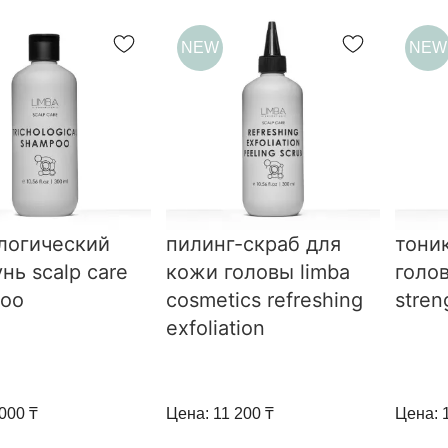
NEW
NEW
логический
пилинг-скраб для
тони
нь scalp care
кожи головы limba
голов
oo
cosmetics refreshing
stren
exfoliation
000 ₸
Цена: 11 200 ₸
Цена: 