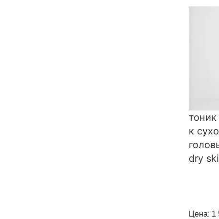
тоник
к сух
головы
dry sk
Цена: 1 