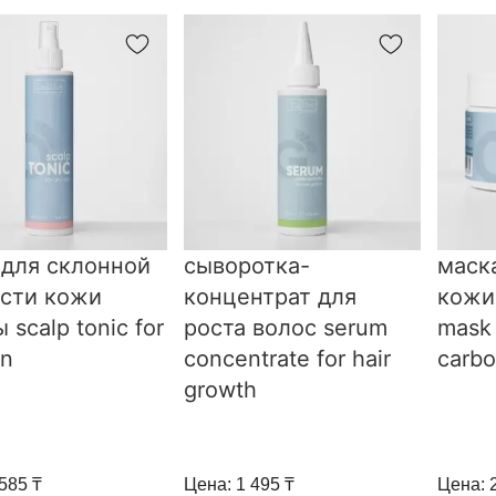
 для склонной
сыворотка-
маск
ости кожи
концентрат для
кожи
 scalp tonic for
роста волос serum
mask 
in
concentrate for hair
carbo
growth
585 ₸
Цена: 1 495 ₸
Цена: 