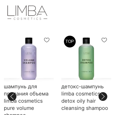
TOP
шампунь для
детокс-шампунь
придания объема
limba cosmetics
limba cosmetics
detox oily hair
pure volume
cleansing shampoo