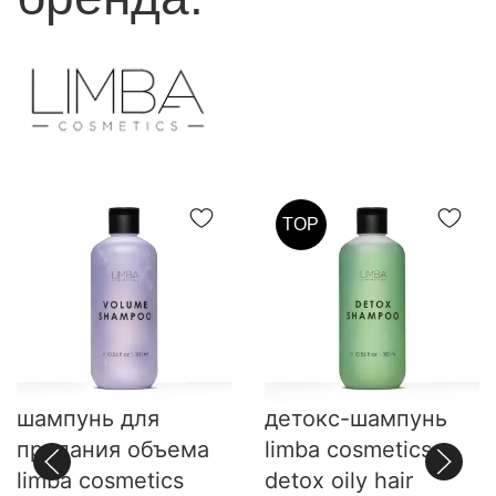
TOP
шампунь для
детокс-шампунь
придания объема
limba cosmetics
limba cosmetics
detox oily hair