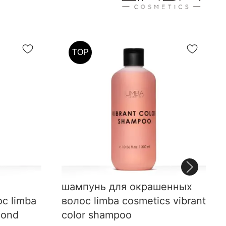
TOP
шампунь для окрашенных
с limba
волос limba cosmetics vibrant
lond
color shampoo