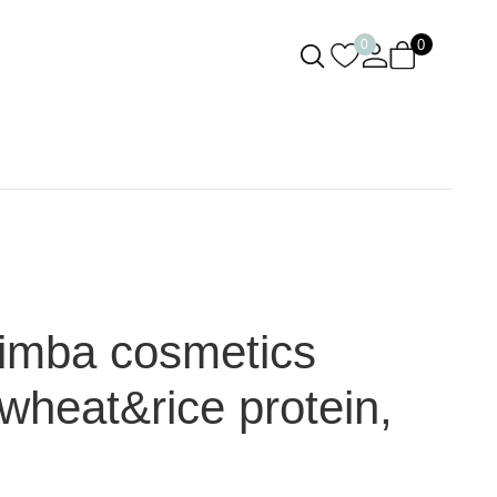
0
0
limba cosmetics
wheat&rice protein,