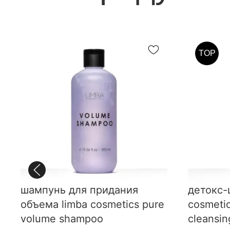
TOP
шампунь для придания
детокс-
объема limba cosmetics pure
cosmetic
volume shampoo
cleansi