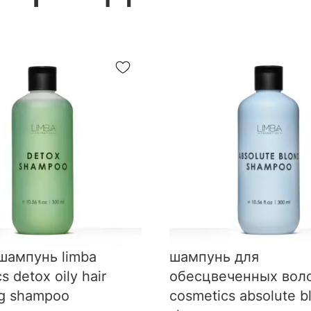
шампунь limba
шампунь для
s detox oily hair
обесцвеченных воло
ng shampoo
cosmetics absolute b