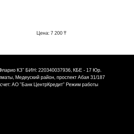
Цена: 7 200 ₸
Фларио КЗ" БИН: 220340037936, КБЕ - 17 Юр.
Алматы, Медеуский район, проспект Абая 31/187
 счет: АО "Банк ЦентрКредит" Режим работы