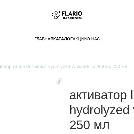
ГЛАВНАЯ
КАТАЛОГ
АКЦИИ
О НАС
ватор Limba Cosmetics Hydrolyzed Wheat&Rice Protein, 250 мл
активатор 
hydrolyzed 
250 мл