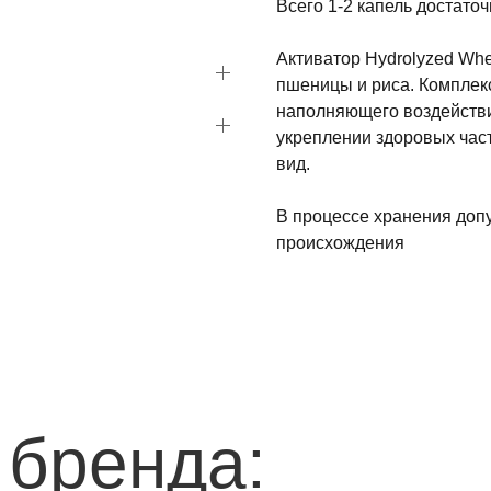
Всего 1-2 капель достаточ
Активатор Hydrolyzed Whe
пшеницы и риса. Комплекс
наполняющего воздейств
укреплении здоровых част
вид.
В процессе хранения доп
происхождения
 бренда: