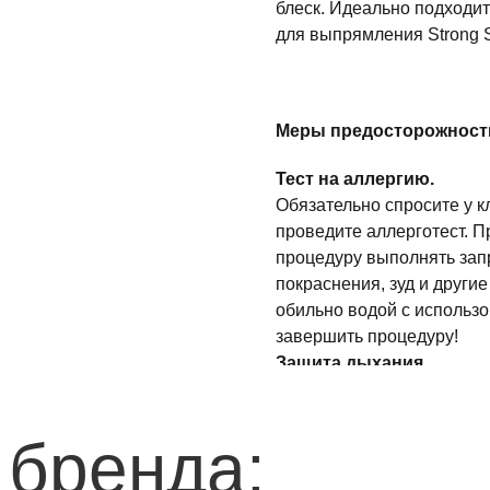
блеск. Идеально подходит
для выпрямления Strong 
Меры предосторожности
Тест на аллергию.
Обязательно спросите у к
проведите аллерготест. П
процедуру выполнять зап
покраснения, зуд и други
обильно водой с использ
завершить процедуру!
Защита дыхания.
Не забывайте про защиту
респираторы и проводит
 бренда:
или с использованием вы
Защита кожи.