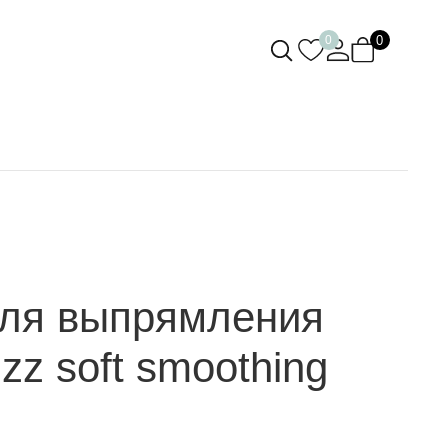
0
0
для выпрямления
izz soft smoothing