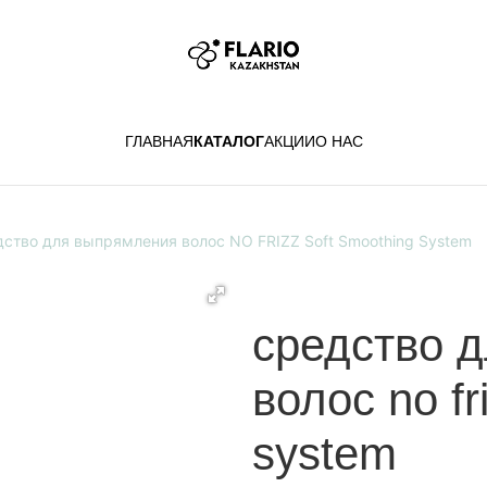
ГЛАВНАЯ
КАТАЛОГ
АКЦИИ
О НАС
ство для выпрямления волос NO FRIZZ Soft Smoothing System
средство 
волос no fr
system