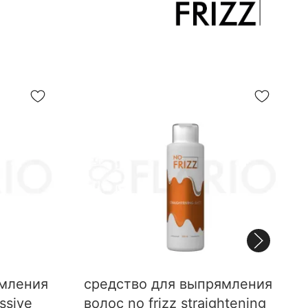
у при длительном контакте со средствами.
рчатки или спецодежду при взаимодействии с
ямления
средство для выпрямления
ssive
волос no frizz straightening