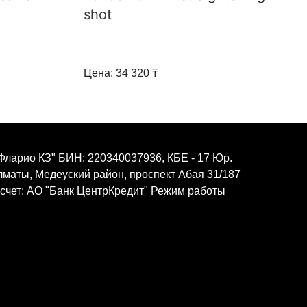
shot
Цена: 34 320 ₸
Фларио КЗ" БИН: 220340037936, КБЕ - 17 Юр.
Алматы, Медеуский район, проспект Абая 31/187
 счет: АО "Банк ЦентрКредит" Режим работы