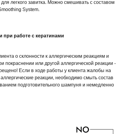
 для легкого завитка. Можно смешивать с составом
Smoothing System.
 при работе с кератинами
лиента о склонности к аллергическим реакциям и
ри покраснении или другой аллергической реакции -
рещено! Если в ходе работы у клиента жалобы на
е аллергические реакции, необходимо смыть состав
ованием подготовительного шампуня и немедленно
 дыхательных путей. Обязательно используйте
е процедуры в хорошо проветриваемом помещении
тяжки