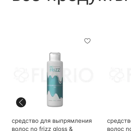
средство для выпрямления
средств
волос no frizz gloss &
волос no