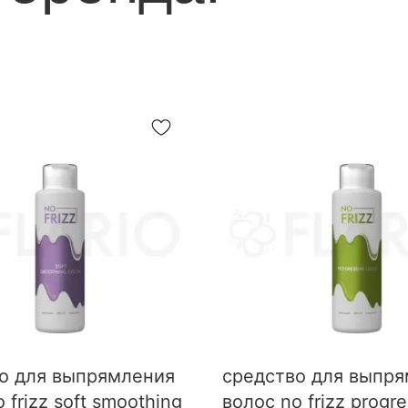
Важно также защищать кож
Используйте защитные пе
составами
о для выпрямления
средство для выпр
 frizz soft smoothing
волос no frizz progre