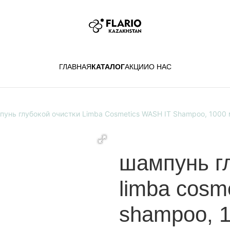
ГЛАВНАЯ
КАТАЛОГ
АКЦИИ
О НАС
унь глубокой очистки Limba Cosmetics WASH IT Shampoo, 1000
шампунь гл
limba cosme
shampoo, 