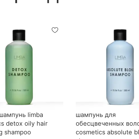
шампунь limba
шампунь для
s detox oily hair
обесцвеченных воло
ng shampoo
cosmetics absolute b