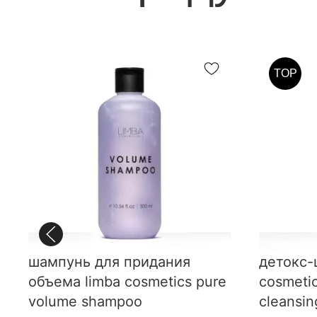
TOP
шампунь для придания
детокс-
объема limba cosmetics pure
cosmetic
volume shampoo
cleansi