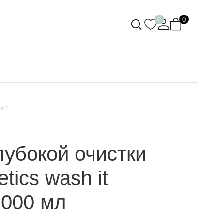
0
0
 мл
убокой очистки
tics wash it
1000 мл