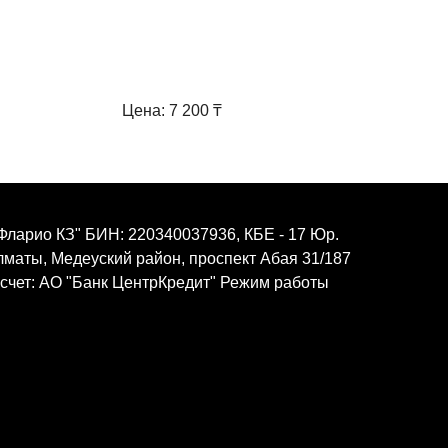
Цена: 7 200 ₸
Фларио КЗ" БИН: 220340037936, КБЕ - 17 Юр.
Алматы, Медеуский район, проспект Абая 31/187
 счет: АО "Банк ЦентрКредит" Режим работы