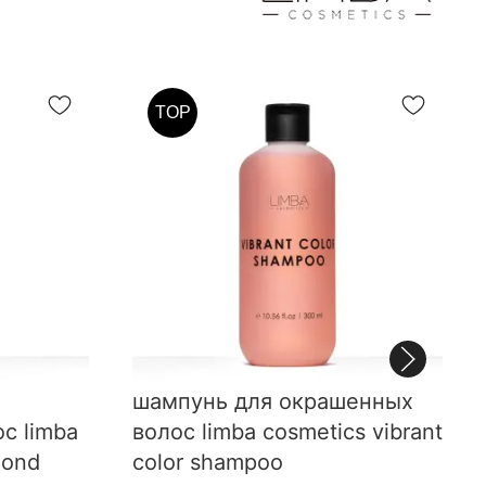
TOP
шампунь для окрашенных
с limba
волос limba cosmetics vibrant
lond
color shampoo