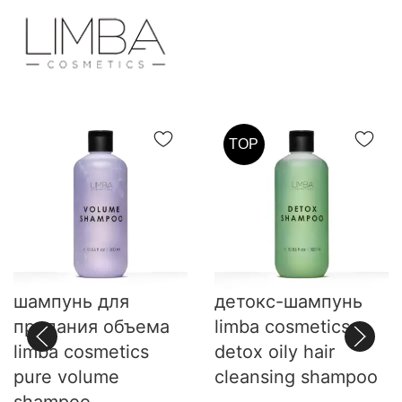
TOP
шампунь для
детокс-шампунь
придания объема
limba cosmetics
limba cosmetics
detox oily hair
pure volume
cleansing shampoo