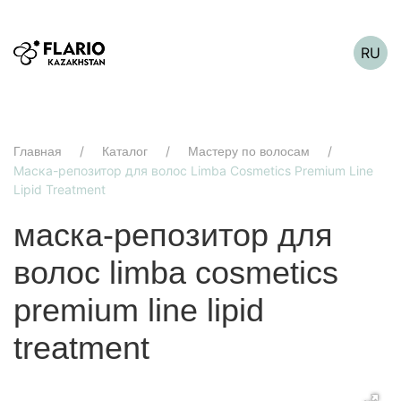
RU
Главная
Каталог
Мастеру по волосам
Маска-репозитор для волос Limba Cosmetics Premium Line
Lipid Treatment
маска-репозитор для
волос limba cosmetics
premium line lipid
treatment