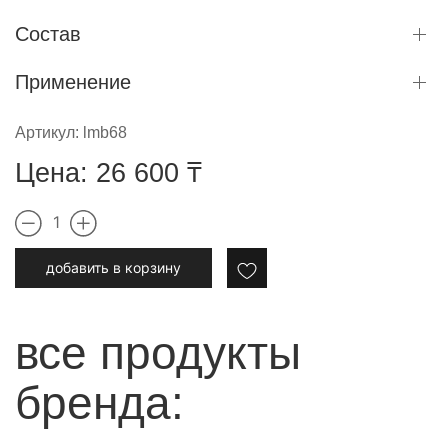
феном после того, как состав нанопластики смыт с
Состав
волос.
Только для профессионального применения.
Применение
Артикул:
lmb68
Цена:
26 600
₸
1
добавить в корзину
все продукты
бренда: