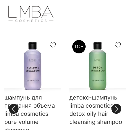
TOP
шампунь для
детокс-шампунь
придания объема
limba cosmetics
limba cosmetics
detox oily hair
pure volume
cleansing shampoo